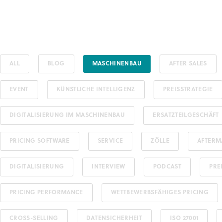
ALL
BLOG
MASCHINENBAU
AFTER SALES
EVENT
KÜNSTLICHE INTELLIGENZ
PREISSTRATEGIE
DIGITALISIERUNG IM MASCHINENBAU
ERSATZTEILGESCHÄFT
PRICING SOFTWARE
SERVICE
ZÖLLE
AFTERM
DIGITALISIERUNG
INTERVIEW
PODCAST
PRE
PRICING PERFORMANCE
WETTBEWERBSFÄHIGES PRICING
CROSS-SELLING
DATENSICHERHEIT
ISO 27001