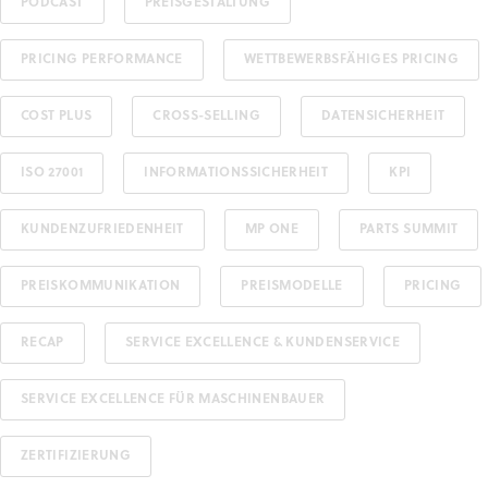
PODCAST
PREISGESTALTUNG
PRICING PERFORMANCE
WETTBEWERBSFÄHIGES PRICING
COST PLUS
CROSS-SELLING
DATENSICHERHEIT
ISO 27001
INFORMATIONSSICHERHEIT
KPI
KUNDENZUFRIEDENHEIT
MP ONE
PARTS SUMMIT
PREISKOMMUNIKATION
PREISMODELLE
PRICING
RECAP
SERVICE EXCELLENCE & KUNDENSERVICE
SERVICE EXCELLENCE FÜR MASCHINENBAUER
ZERTIFIZIERUNG