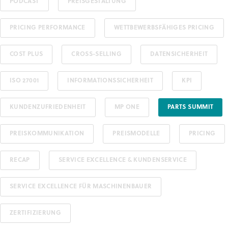
PODCAST
PREISGESTALTUNG
PRICING PERFORMANCE
WETTBEWERBSFÄHIGES PRICING
COST PLUS
CROSS-SELLING
DATENSICHERHEIT
ISO 27001
INFORMATIONSSICHERHEIT
KPI
KUNDENZUFRIEDENHEIT
MP ONE
PARTS SUMMIT
PREISKOMMUNIKATION
PREISMODELLE
PRICING
RECAP
SERVICE EXCELLENCE & KUNDENSERVICE
SERVICE EXCELLENCE FÜR MASCHINENBAUER
ZERTIFIZIERUNG