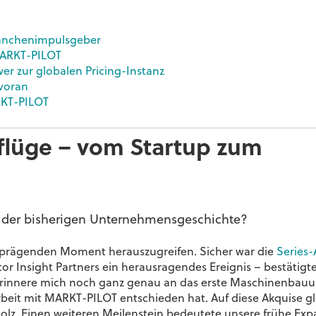
ranchenimpulsgeber
MARKT-PILOT
r zur globalen Pricing-Instanz
 voran
RKT-PILOT
flüge – vom Startup zum
n der bisherigen Unternehmensgeschichte?
en prägenden Moment herauszugreifen. Sicher war die
Series-
or Insight Partners ein herausragendes Ereignis – bestätigt
 erinnere mich noch ganz genau an das erste Maschinenbau
beit mit MARKT-PILOT entschieden hat. Auf diese Akquise gl
olz.
Einen weiteren Meilenstein bedeutete unsere frühe Exp