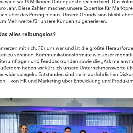
en wir etwa 13 Millionen Datenpunkte recherchiert. Das Vol
ro Jahr. Diese Zahlen machen unsere Expertise für Marktpr
auch über das Pricing hinaus. Unsere Grundvision bleibt aber
, um Mehrwerte für unsere Kunden zu generieren.
das alles reibungslos?
rzen mit sich. Für uns war und ist die größte Herausforde
ten zu vereinen. Kommunikationsformate wie unser monatl
eiterumfragen und Feedbackrunden sowie die „Ask me anyth
Außerdem haben wir kürzlich unsere Unternehmenswerte übe
r widerspiegeln. Entstanden sind sie in ausführlichen Disk
 waren – von HR und Marketing über Entwicklung und Produk