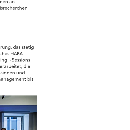
umen an
eisrecherchen
:
rung, das stetig
iches HAKA-
ing“-Sessions
rarbeitet, die
ussionen und
tmanagement bis