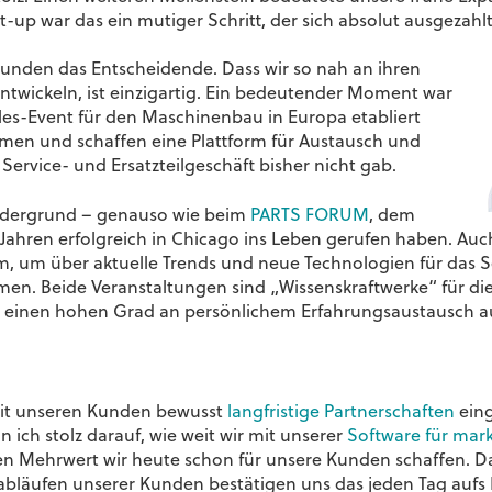
t-up war das ein mutiger Schritt, der sich absolut ausgezahlt
 Kunden das Entscheidende. Dass wir so nah an ihren
wickeln, ist einzigartig. Ein bedeutender Moment war
les-Event für den Maschinenbau in Europa etabliert
men und schaffen eine Plattform für Austausch und
 Service- und Ersatzteilgeschäft bisher nicht gab.
rdergrund – genauso wie beim
PARTS FORUM
, dem
Jahren erfolgreich in Chicago ins Leben gerufen haben. Auch
, um über aktuelle Trends und neue Technologien für das S
en. Beide Veranstaltungen sind „Wissenskraftwerke“ für die
nd einen hohen Grad an persönlichem Erfahrungsaustausch a
 mit unseren Kunden bewusst
langfristige Partnerschaften
eing
n ich stolz darauf
, wie weit wir mit unserer
Software für mark
 Mehrwert wir heute schon für unsere Kunden schaffen. Da
abläufen unserer Kunden bestätigen uns das jeden Tag aufs