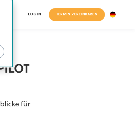
TERMIN VEREINBAREN
LOGIN
PILOT
licke für