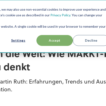
, we may also use non-essential cookies to improve user experience and
RESSOURCEN
USE CASES
ÜBER UNS
te's cookie use as described in our
Privacy Policy.
You can change your
is website. A single cookie will be used in your browser to remember your
Settings
Accept
Decline
 die Welt: Wie MARKT-
 denkt
artin Ruth: Erfahrungen, Trends und Ausb
tion.