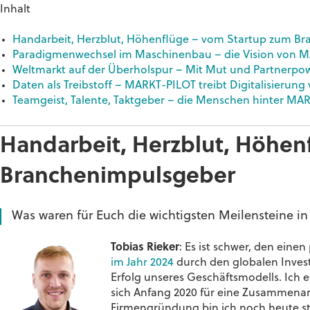
Inhalt
Handarbeit, Herzblut, Höhenflüge – vom Startup zum B
Paradigmenwechsel im Maschinenbau – die Vision von 
Weltmarkt auf der Überholspur – Mit Mut und Partnerpowe
Daten als Treibstoff – MARKT-PILOT treibt Digitalisierung
Teamgeist, Talente, Taktgeber – die Menschen hinter MA
Handarbeit, Herzblut, Höhen
Branchenimpulsgeber
Was waren für Euch die wichtigsten Meilensteine i
Tobias Rieker
: Es ist schwer, den ein
im Jahr 2024
durch den globalen Invest
Erfolg unseres Geschäftsmodells. Ich
sich Anfang 2020 für eine Zusammenar
Firmengründung bin ich noch heute st