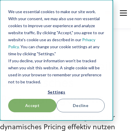
We use essential cookies to make our site work.
With your consent, we may also use non-essential
cookies to improve user experience and analyze
website traffic. By clicking "Accept," you agree to our
website's cookie use as described in our
Privacy
Policy.
You can change your cookie settings at any
Blog
time by clicking "Settings."
If you decline, your information won’t be tracked
Wettbewerbsvorteil
when you visit this website. A single cookie will be
used in your browser to remember your preference
Dynamisches
not to be tracked.
Settings
Preismanagement
Accept
Decline
Wie Maschinen- und Anlagenbauer
dynamisches Pricing effektiv nutzen