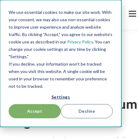
We use essential cookies to make our site work. With
your consent, we may also use non-essential cookies
to improve user experience and analyze website
traffic. By clicking "Accept," you agree to our website's
cookie use as described in our
Privacy Policy.
You can
change your cookie settings at any time by clicking
After Sales
"Settings."
If you decline, your information won’t be tracked
Preiswasserfall
when you visit this website. A single cookie will be
used in your browser to remember your preference
bewusst steuern: So
not to be tracked.
Settings
werden Ersatzteile zum
Accept
Decline
Margenmotor