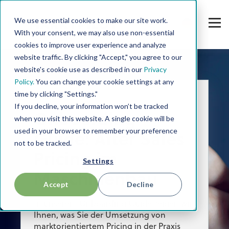
We use essential cookies to make our site work.
With your consent, we may also use non-essential
cookies to improve user experience and analyze
website traffic. By clicking "Accept," you agree to our
website's cookie use as described in our
Privacy
Policy.
You can change your cookie settings at any
time by clicking "Settings."
GUIDE
If you decline, your information won’t be tracked
Onboarding
when you visit this website. A single cookie will be
used in your browser to remember your preference
Guide: After Sales
not to be tracked.
Pricing im
Settings
Maschinenbau
Accept
Decline
In unserem Onboarding Guide zeigen wir
Ihnen, was Sie der Umsetzung von
marktorientiertem Pricing in der Praxis