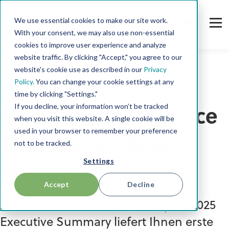
We use essential cookies to make our site work.
With your consent, we may also use non-essential
cookies to improve user experience and analyze
website traffic. By clicking "Accept," you agree to our
website's cookie use as described in our
Privacy
Policy.
You can change your cookie settings at any
Aftermarket
time by clicking "Settings."
If you decline, your information won’t be tracked
Global Parts & Service
when you visit this website. A single cookie will be
used in your browser to remember your preference
Report 2025: Erste
not to be tracked.
Settings
Insights verfügbar
Accept
Decline
Das Global Parts & Service Report 2025
Executive Summary liefert Ihnen erste