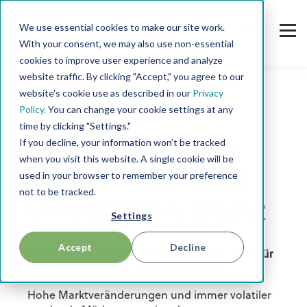
We use essential cookies to make our site work.
With your consent, we may also use non-essential
cookies to improve user experience and analyze
website traffic. By clicking "Accept," you agree to our
website's cookie use as described in our
Privacy
Policy.
You can change your cookie settings at any
time by clicking "Settings."
LIVE WEB-SEMINAR
If you decline, your information won’t be tracked
when you visit this website. A single cookie will be
Ersatzteil-Pricing
used in your browser to remember your preference
not to be tracked.
im volatilen Markt
Settings
Accept
Decline
Welche Chancen die aktuelle Marktsituation für
Maschinenhersteller bietet
Hohe Marktveränderungen und immer volatiler