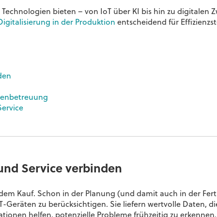
Technologien bieten – von IoT über KI bis hin zu digitalen Z
Digitalisierung in der Produktion
entscheidend für Effizienz
nden
denbetreuung
Service
 und Service verbinden
dem Kauf. Schon in der Planung (und damit auch in der Ferti
-Geräten zu berücksichtigen. Sie liefern wertvolle Daten, di
ionen helfen, potenzielle Probleme frühzeitig zu erkennen.