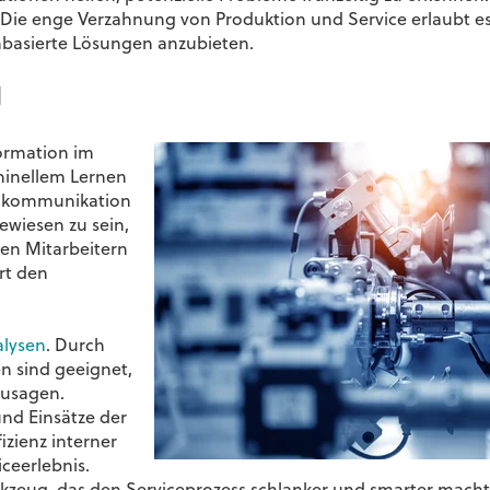
n. Die enge Verzahnung von Produktion und Service erlaubt es
basierte Lösungen anzubieten.
I
formation im
chinellem Lernen
enkommunikation
ewiesen zu sein,
en Mitarbeitern
rt den
alysen
. Durch
n sind geeignet,
zusagen.
und Einsätze der
izienz interner
ceerlebnis.