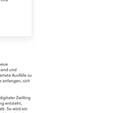
 ihre
 neue
stand und
rtete Ausfälle zu
e anfangen, sich
igitaler Zwilling
ng entsteht,
t. So wird ein