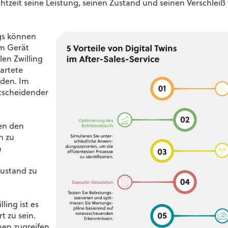
Echtzeit seine Leistung, seinen Zustand und seinen Verschleiß
ngs können
am Gerät
len Zwilling
artete
rden. Im
ntscheidender
en den
n zu
n
zustand zu
ling ist es
 zu sein.
nen zugreifen