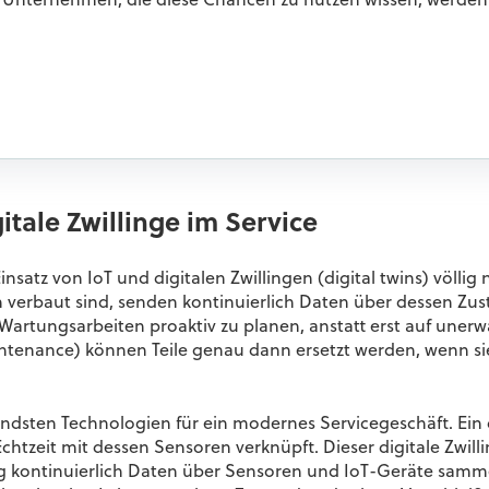
nz. Unternehmen, die diese Chancen zu nutzen wissen, werden
tale Zwillinge im Service
nsatz von IoT und digitalen Zwillingen (digital twins) völlig
 verbaut sind, senden kontinuierlich Daten über dessen Zu
rtungsarbeiten proaktiv zu planen, anstatt erst auf unerwa
ntenance) können Teile genau dann ersetzt werden, wenn si
ndsten Technologien für ein modernes Servicegeschäft. Ein d
Echtzeit mit dessen Sensoren verknüpft. Dieser digitale Zwilli
 kontinuierlich Daten über Sensoren und IoT-Geräte sammel