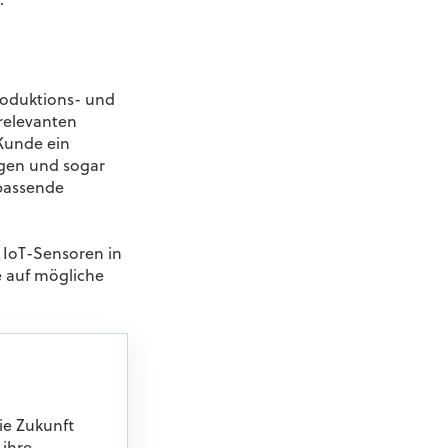
.
Produktions- und
relevanten
Kunde ein
agen und sogar
passende
 IoT-Sensoren in
e auf mögliche
ie Zukunft