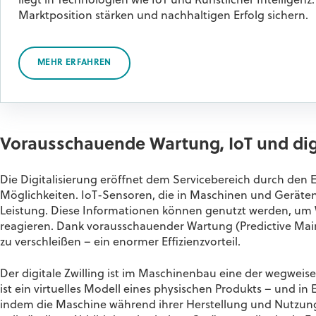
liegt in Technologien wie IoT und Künstlicher Intellige
Marktposition stärken und nachhaltigen Erfolg sichern.
MEHR ERFAHREN
Vorausschauende Wartung, IoT und digi
Die Digitalisierung eröffnet dem Servicebereich durch den Ei
Möglichkeiten. IoT-Sensoren, die in Maschinen und Geräten
Leistung. Diese Informationen können genutzt werden, um Wa
reagieren. Dank vorausschauender Wartung (Predictive Mai
zu verschleißen – ein enormer Effizienzvorteil.
Der digitale Zwilling ist im Maschinenbau eine der wegweise
ist ein virtuelles Modell eines physischen Produkts – und in 
indem die Maschine während ihrer Herstellung und Nutzung