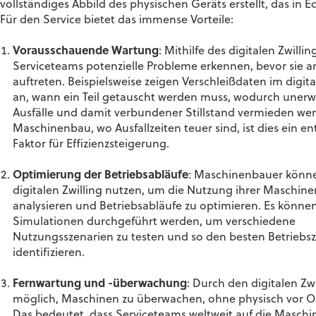
vollständiges Abbild des physischen Geräts erstellt, das in 
Für den Service bietet das immense Vorteile:
Vorausschauende Wartung
: Mithilfe des digitalen Zwilli
Serviceteams potenzielle Probleme erkennen, bevor sie 
auftreten. Beispielsweise zeigen Verschleißdaten im digita
an, wann ein Teil getauscht werden muss, wodurch unerw
Ausfälle und damit verbundener Stillstand vermieden we
Maschinenbau, wo Ausfallzeiten teuer sind, ist dies ein e
Faktor für Effizienzsteigerung.
Optimierung der Betriebsabläufe
: Maschinenbauer könn
digitalen Zwilling nutzen, um die Nutzung ihrer Maschine
analysieren und Betriebsabläufe zu optimieren. Es könne
Simulationen durchgeführt werden, um verschiedene
Nutzungsszenarien zu testen und so den besten Betriebs
identifizieren.
Fernwartung und -überwachung
: Durch den digitalen Zwil
möglich, Maschinen zu überwachen, ohne physisch vor Ort
Das bedeutet, dass Serviceteams weltweit auf die Maschi