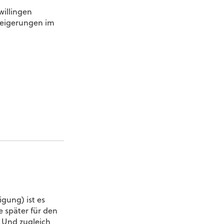
willingen
steigerungen im
gung) ist es
e später für den
 Und zugleich