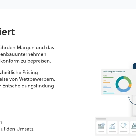
iert
fährden Margen und das
hinenbauunternehmen
ktkonform zu bepreisen.
heitliche Pricing
reise von Wettbewerbern,
er Entscheidungsfindung
n
auf den Umsatz