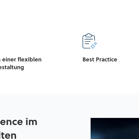
 einer flexiblen
Best Practice
estaltung
gence im
lten