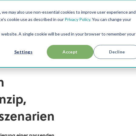
, we may also use non-essential cookies to improve user experience and
RESSOURCEN
USE CASES
ÜBER UNS
te's cookie use as described in our
Privacy Policy.
You can change your
is website. A single cookie will be used in your browser to remember your
Settings
Accept
Decline
m
nzip,
szenarien