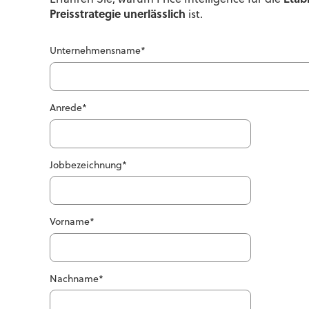
Erfahren Sie,
warum Price Intelligence für die
Etabl
Preisstrategie unerlässlich
ist.
Unternehmensname
*
Anrede
*
Jobbezeichnung
*
Vorname
*
Nachname
*